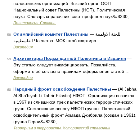
палестинских организаций. Высший орган ООП
Национальный совет Палестины (НСП). Политическая
наука: Словарь справочник. сост. проф пол наук&#8230; …
Политология. Словарь.
Олимпийский комитет Палестины
— اللجنة الاولمبية
58
الفلسطينية Членство: МОК штаб квартира …
Википедия
Архитекторы Подмандатной Палестины и Израиля
—
59
Эту статью следует викифицировать. Пожалуйста,
оформите её согласно правилам оформления статей …
Википедия
Народный фронт освобождения Палестины
— (Al Jabha
60
Al Sha’biyah Li Tahrir Filastin) НФОП. Организация возникла
в 1967 из слившихся трех палестинских террористических
групп. Составившие основу НФОП группы: Палестинский
освободительный фронт Ахмада Джибрила (создан в 1961),
группа Герои&#8230; …
Терроризм и террористы. Исторический справочник