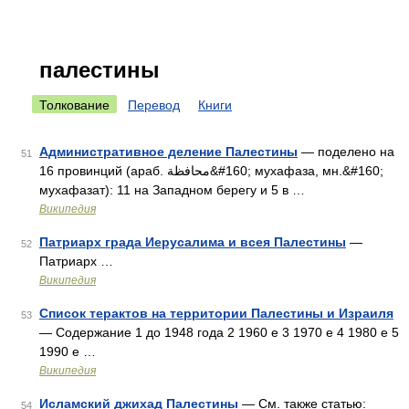
палестины
Толкование
Перевод
Книги
Административное деление Палестины
— поделено на
51
16 провинций (араб. محافظة‎‎&#160; мухафаза, мн.&#160;
мухафазат): 11 на Западном берегу и 5 в …
Википедия
Патриарх града Иерусалима и всея Палестины
—
52
Патриарх …
Википедия
Список терактов на территории Палестины и Израиля
53
— Содержание 1 до 1948 года 2 1960 е 3 1970 е 4 1980 е 5
1990 е …
Википедия
Исламский джихад Палестины
— См. также статью:
54