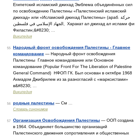
Египетский исламский джихад Эмблема объединённых сил
по освобождению Палестины «Палестинский исламский
джихад» или «Исламский джихад Палестины» (араб. حركة
الجهاد الإسلامي في فلسطين‎‎, Харакат ал джихад ал ислами фи
Филастин;&#8230; …
Википедия
Народный фронт освобождения Палестины - Главное
55
командование
— Народный фронт освобождения
Палестины Главное командование или Основное
командование (Popular Front For The Liberation of Palestine
General Command) НФОП ГК. Был основан в октябре 1968
Ахмадом Джибрилем из за разногласий с «марксистами»
в&#8230; …
Википедия
родные палестины
— См …
56
Словарь синонимов
Организация Освобождения Палестины
— ООП создана
57
в 1964. Объединяет большинство организаций
Палестинского движения сопротивления и общественных